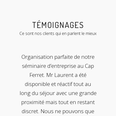
TÉMOIGNAGES
Ce sont nos clients qui en parlent le mieux
Cela fait de nombreuses années
Organisation parfaite de notre
Mon cher Vincent Je voulais te
témoigner à travers ce courrier
séminaire d’entreprise au Cap
que nous travaillons avec
ma reconnaissance admirative
Vincent et Antoine, aussi bien
Ferret. Mr Laurent a été
pour l’exceptionnel travail que
pour nos événements clients
disponible et réactif tout au
tu as établi pour nos sorties à St
long du séjour avec une grande
que nos team buildings
Emilion, Beaune et récemment
internes. Ils sont très à l’écoute
proximité mais tout en restant
de nos besoins et sont force de
discret. Nous ne pouvons que
à Montreux. Tu as proposé à